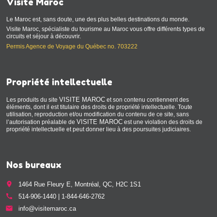
Visite Maroc
Le Maroc est, sans doute, une des plus belles destinations du monde.
Visite Maroc, spécialiste du tourisme au Maroc vous offre différents types de
circuits et séjour à découvrir.
Permis Agence de Voyage du Québec no. 703222
Propriété intellectuelle
VISITE MAROC
Les produits du site
et son contenu contiennent des
éléments, dont il est titulaire des droits de propriété intellectuelle. Toute
utilisation, reproduction et/ou modification du contenu de ce site, sans
VISITE MAROC
l’autorisation préalable de
est une violation des droits de
propriété intellectuelle et peut donner lieu à des poursuites judiciaires.
Nos bureaux
place
1464 Rue Fleury E, Montréal, QC, H2C 1S1
call
514-906-1440 | 1-844-646-2762
email
info@visitemaroc.ca