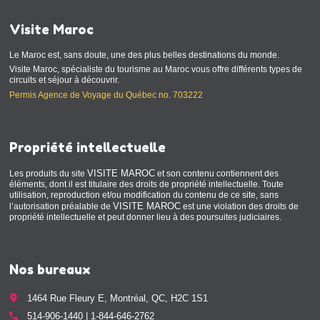
Visite Maroc
Le Maroc est, sans doute, une des plus belles destinations du monde.
Visite Maroc, spécialiste du tourisme au Maroc vous offre différents types de
circuits et séjour à découvrir.
Permis Agence de Voyage du Québec no. 703222
Propriété intellectuelle
VISITE MAROC
Les produits du site
et son contenu contiennent des
éléments, dont il est titulaire des droits de propriété intellectuelle. Toute
utilisation, reproduction et/ou modification du contenu de ce site, sans
VISITE MAROC
l’autorisation préalable de
est une violation des droits de
propriété intellectuelle et peut donner lieu à des poursuites judiciaires.
Nos bureaux
place
1464 Rue Fleury E, Montréal, QC, H2C 1S1
call
514-906-1440 | 1-844-646-2762