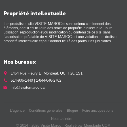
Propriété intellectuelle
VISITE MAROC
Les produits du site
et son contenu contiennent des
éléments, dont il est titulaire des droits de propriété intellectuelle. Toute
utilisation, reproduction et/ou modification du contenu de ce site, sans
VISITE MAROC
l’autorisation préalable de
est une violation des droits de
propriété intellectuelle et peut donner lieu à des poursuites judiciaires.
Nos bureaux
place
1464 Rue Fleury E, Montréal, QC, H2C 1S1
call
514-906-1440 | 1-844-646-2762
email
info@visitemaroc.ca
L’agence
Conditions générales
Blogue
Foire aux questions
Nous Joindre
© 2014 - 2026 Visite Maroc | Réalisé par Moustaide COM