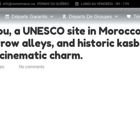
info@visitemaroc.ca
PERMIS DU QUÉBEC.
LUNDI AU VENDREDI : 9H - 17H
Départs Garantis
Départs De Groupes
Té
u, a UNESCO site in Morocco
row alleys, and historic kasb
cinematic charm.
ies:
No comments