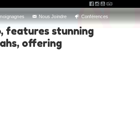
moignagnes
Nous Joindre
Conférences
, features stunning
ahs, offering