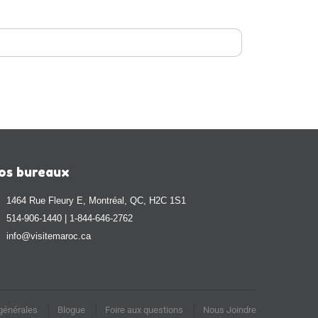
os bureaux
1464 Rue Fleury E, Montréal, QC, H2C 1S1
514-906-1440 | 1-844-646-2762
info@visitemaroc.ca
générales
Blogue
Foire aux questions
Nous Joindre