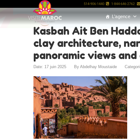
514-906-1440
1-844-646-2762
L’agence
Kasbah Ait Ben Haddo
clay architecture, nar
panoramic views and 
Date: 17 juin 2025
By
Abdelhay Moustaide
Categor