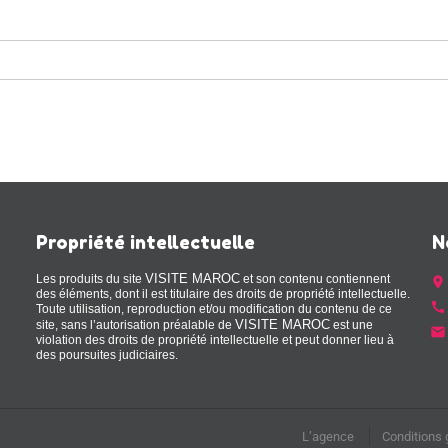
Propriété intellectuelle
N
VISITE MAROC
Les produits du site
et son contenu contiennent
place
des éléments, dont il est titulaire des droits de propriété intellectuelle.
call
Toute utilisation, reproduction et/ou modification du contenu de ce
VISITE MAROC
site, sans l’autorisation préalable de
est une
email
violation des droits de propriété intellectuelle et peut donner lieu à
des poursuites judiciaires.
L’agence
Conditions 