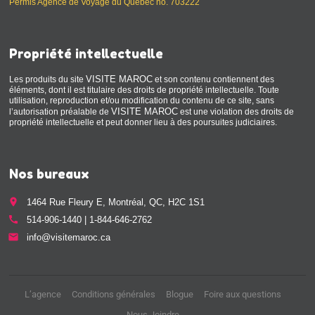
Permis Agence de Voyage du Québec no. 703222
Propriété intellectuelle
VISITE MAROC
Les produits du site
et son contenu contiennent des
éléments, dont il est titulaire des droits de propriété intellectuelle. Toute
utilisation, reproduction et/ou modification du contenu de ce site, sans
VISITE MAROC
l’autorisation préalable de
est une violation des droits de
propriété intellectuelle et peut donner lieu à des poursuites judiciaires.
Nos bureaux
place
1464 Rue Fleury E, Montréal, QC, H2C 1S1
call
514-906-1440 | 1-844-646-2762
email
info@visitemaroc.ca
L’agence
Conditions générales
Blogue
Foire aux questions
Nous Joindre