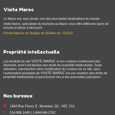
Visite Maroc
Le Maroc est, sans doute, une des plus belles destinations du monde.
Visite Maroc, spécialiste du tourisme au Maroc vous offre différents types de
circuits et séjour à découvrir.
Permis Agence de Voyage du Québec no. 703222
Propriété intellectuelle
VISITE MAROC
Les produits du site
et son contenu contiennent des
éléments, dont il est titulaire des droits de propriété intellectuelle. Toute
utilisation, reproduction et/ou modification du contenu de ce site, sans
VISITE MAROC
l’autorisation préalable de
est une violation des droits de
propriété intellectuelle et peut donner lieu à des poursuites judiciaires.
Nos bureaux
place
1464 Rue Fleury E, Montréal, QC, H2C 1S1
call
514-906-1440 | 1-844-646-2762