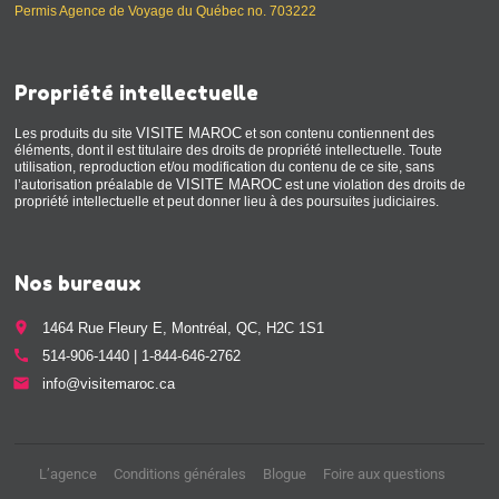
Permis Agence de Voyage du Québec no. 703222
Propriété intellectuelle
VISITE MAROC
Les produits du site
et son contenu contiennent des
éléments, dont il est titulaire des droits de propriété intellectuelle. Toute
utilisation, reproduction et/ou modification du contenu de ce site, sans
VISITE MAROC
l’autorisation préalable de
est une violation des droits de
propriété intellectuelle et peut donner lieu à des poursuites judiciaires.
Nos bureaux
place
1464 Rue Fleury E, Montréal, QC, H2C 1S1
call
514-906-1440 | 1-844-646-2762
email
info@visitemaroc.ca
L’agence
Conditions générales
Blogue
Foire aux questions