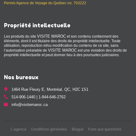
Permis Agence de Voyage du Québec no. 703222
Propriété intellectuelle
VISITE MAROC
Les produits du site
et son contenu contiennent des
éléments, dont il est titulaire des droits de propriété intellectuelle. Toute
utilisation, reproduction et/ou modification du contenu de ce site, sans
VISITE MAROC
l’autorisation préalable de
est une violation des droits de
propriété intellectuelle et peut donner lieu à des poursuites judiciaires.
Nos bureaux
place
1464 Rue Fleury E, Montréal, QC, H2C 1S1
call
514-906-1440 | 1-844-646-2762
email
info@visitemaroc.ca
L’agence
Conditions générales
Blogue
Foire aux questions