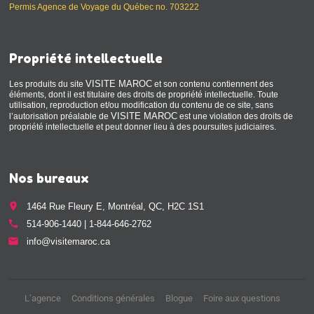
Permis Agence de Voyage du Québec no. 703222
Propriété intellectuelle
VISITE MAROC
Les produits du site
et son contenu contiennent des
éléments, dont il est titulaire des droits de propriété intellectuelle. Toute
utilisation, reproduction et/ou modification du contenu de ce site, sans
VISITE MAROC
l’autorisation préalable de
est une violation des droits de
propriété intellectuelle et peut donner lieu à des poursuites judiciaires.
Nos bureaux
place
1464 Rue Fleury E, Montréal, QC, H2C 1S1
call
514-906-1440 | 1-844-646-2762
email
info@visitemaroc.ca
L’agence
Conditions générales
Blogue
Foire aux questions