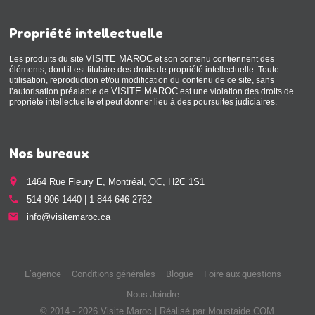
Propriété intellectuelle
VISITE MAROC
Les produits du site
et son contenu contiennent des
éléments, dont il est titulaire des droits de propriété intellectuelle. Toute
utilisation, reproduction et/ou modification du contenu de ce site, sans
VISITE MAROC
l’autorisation préalable de
est une violation des droits de
propriété intellectuelle et peut donner lieu à des poursuites judiciaires.
Nos bureaux
place
1464 Rue Fleury E, Montréal, QC, H2C 1S1
call
514-906-1440 | 1-844-646-2762
email
info@visitemaroc.ca
L’agence
Conditions générales
Blogue
Foire aux questions
Nous Joindre
© 2014 - 2026 Visite Maroc | Réalisé par Moustaide COM